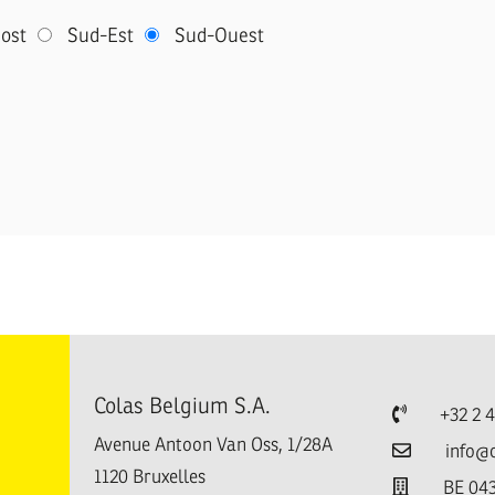
ost
Sud-Est
Sud-Ouest
Colas Belgium S.A.
Téléphone
+32 2 
Avenue Antoon Van Oss, 1/28A
Email
info@
1120
Bruxelles
TVA
BE 043