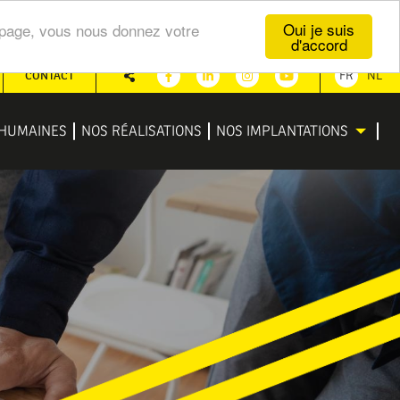
Oui je suis
te page, vous nous donnez votre
d'accord
CONTACT
FR
NL
Partager
Facebook
Linkedin
Instagram
Youtube
HUMAINES
NOS RÉALISATIONS
NOS IMPLANTATIONS