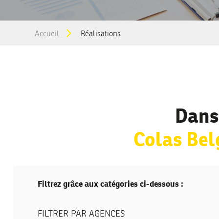
You
Accueil
Réalisations
are
here
Dans
Colas Be
Filtrez grâce aux catégories ci-dessous :
FILTRER PAR AGENCES