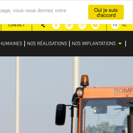
Oui je suis
te page, vous nous donnez votre
d'accord
CONTACT
FR
NL
Partager
Facebook
Linkedin
Instagram
Youtube
HUMAINES
NOS RÉALISATIONS
NOS IMPLANTATIONS