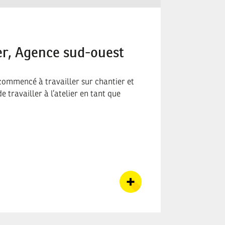
er, Agence sud-ouest
Emilie,
 commencé à travailler sur chantier et
Les points po
de travailler à l’atelier en tant que
travailler da
société
Emilie Wal
Opératrice