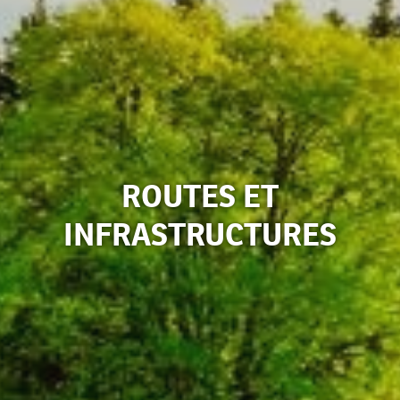
ROUTES ET
INFRASTRUCTURES
Image