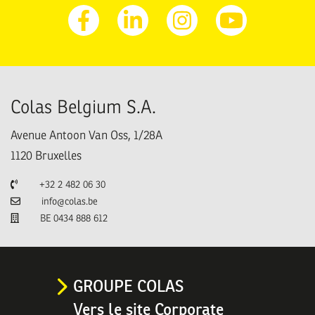
Facebook
Linkedin
Instagram
Youtube
Colas Belgium S.A.
Avenue Antoon Van Oss, 1/28A
1120
Bruxelles
Téléphone
+32 2 482 06 30
Email
info@colas.be
TVA
BE 0434 888 612
GROUPE COLAS
Vers le site Corporate