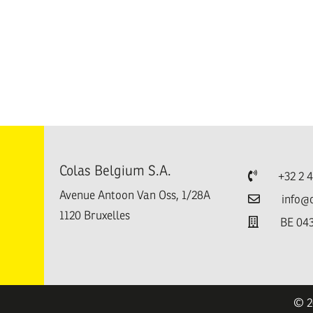
Colas Belgium S.A.
Téléphone
+32 2 
Avenue Antoon Van Oss, 1/28A
Email
info@
1120
Bruxelles
TVA
BE 043
e
© 2