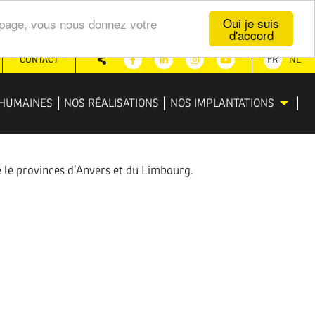
Oui je suis
te page, vous nous donnez votre
d'accord
CONTACT
FR
NL
Partager
Facebook
Linkedin
Instagram
Youtube
HUMAINES
NOS RÉALISATIONS
NOS IMPLANTATIONS
e le provinces d’Anvers et du Limbourg.