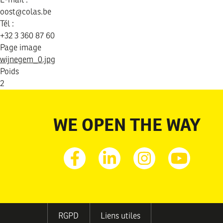
oost@colas.be
Tél :
+32 3 360 87 60
Page image
wijnegem_0.jpg
Poids
2
WE OPEN THE WAY
Facebook
Linkedin
Instagram
Youtub
MENU
RGPD
Liens utiles