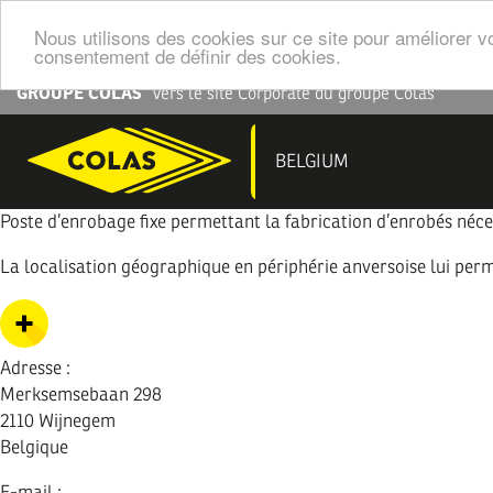
Nous utilisons des cookies sur ce site pour améliorer vo
consentement de définir des cookies.
Aller
GROUPE COLAS
Vers le site Corporate du groupe Colas
au
contenu
NAV
BELGIUM
principal
PRI
Poste d’enrobage fixe permettant la fabrication d’enrobés néces
La localisation géographique en périphérie anversoise lui perme
Adresse :
Merksemsebaan 298
2110
Wijnegem
Belgique
E-mail :