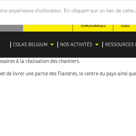
tre expérience d'utilisateur. En cliquant sur un lien de cet
SECONDARY
TÉMOIGNAGES
JOBS
NAVIGATION
IGATION
COLAS BELGIUM
NOS ACTIVITÉS
RESSOURCES 
NCIPALE
saires à la réalisation des chantiers.
t de livrer une partie des Flandres, le centre du pays ainsi qu