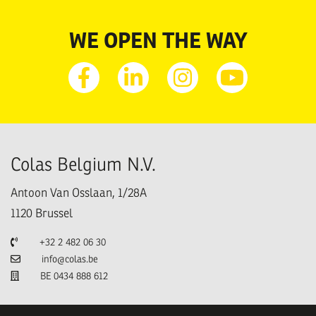
WE OPEN THE WAY
Facebook
Linkedin
Instagram
Youtube
Colas Belgium N.V.
Antoon Van Osslaan, 1/28A
1120
Brussel
Telefoon
+32 2 482 06 30
E-mail
info@colas.be
TVA
BE 0434 888 612