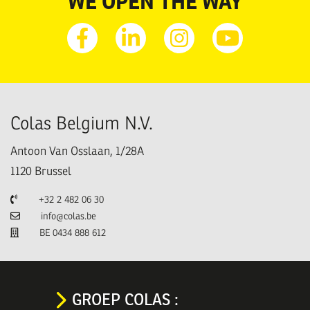
WE OPEN THE WAY
Facebook
Linkedin
Instagram
Youtube
Colas Belgium N.V.
Antoon Van Osslaan, 1/28A
1120
Brussel
Telefoon
+32 2 482 06 30
E-mail
info@colas.be
TVA
BE 0434 888 612
GROEP COLAS :