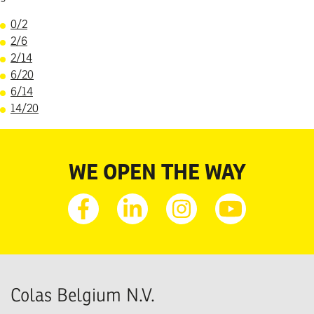
0/2
2/6
2/14
6/20
6/14
14/20
WE OPEN THE WAY
Facebook
Linkedin
Instagram
Youtube
Colas Belgium N.V.