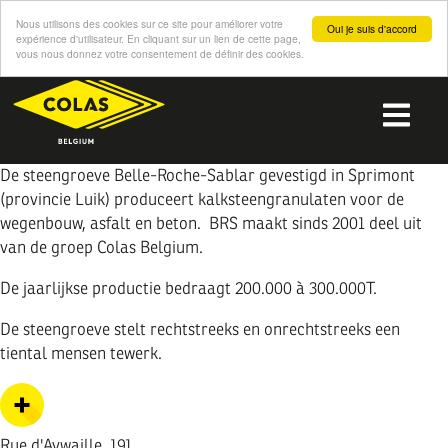
Nous utilisons des cookies sur ce site pour améliorer votre
Oui je suis d'accord
expérience d'utilisateur. En cliquant sur un lien de cette page,
vous nous donnez votre consentement de définir des cookies.
Overslaan
en
Me
naar
de
inhoud
De steengroeve Belle-Roche-Sablar gevestigd in Sprimont
gaan
(provincie Luik) produceert kalksteengranulaten voor de
wegenbouw, asfalt en beton. BRS maakt sinds 2001 deel uit
van de groep Colas Belgium.
De jaarlijkse productie bedraagt 200.000 à 300.000T.
De steengroeve stelt rechtstreeks en onrechtstreeks een
tiental mensen tewerk.
Rue d'Aywaille, 191