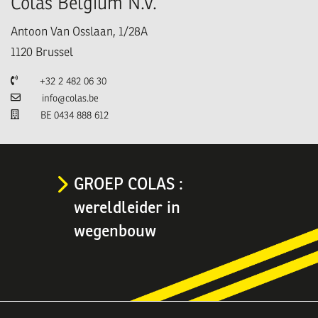
Colas Belgium N.V.
Antoon Van Osslaan, 1/28A
1120
Brussel
Telefoon
+32 2 482 06 30
E-mail
info@colas.be
TVA
BE 0434 888 612
GROEP COLAS :
wereldleider in
wegenbouw